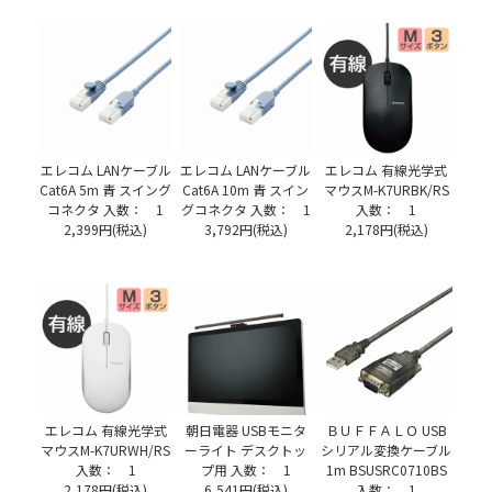
エレコム LANケーブル
エレコム LANケーブル
エレコム 有線光学式
Cat6A 5m 青 スイング
Cat6A 10m 青 スイン
マウスM-K7URBK/RS
コネクタ 入数： 1
グコネクタ 入数： 1
入数： 1
2,399円(税込)
3,792円(税込)
2,178円(税込)
エレコム 有線光学式
朝日電器 USBモニタ
ＢＵＦＦＡＬＯ USB
マウスM-K7URWH/RS
ーライト デスクトッ
シリアル変換ケーブル
入数： 1
プ用 入数： 1
1m BSUSRC0710BS
2,178円(税込)
6,541円(税込)
入数： 1