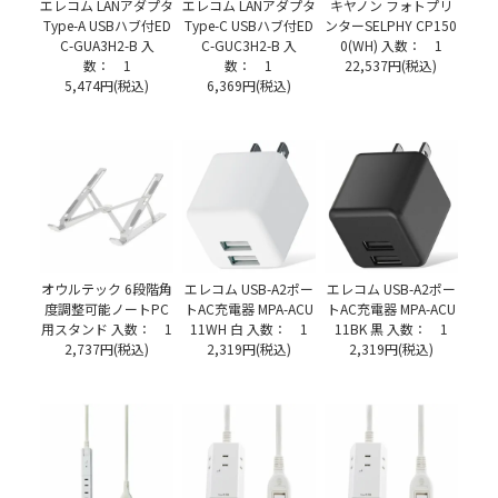
エレコム LANアダプタ
エレコム LANアダプタ
キヤノン フォトプリ
Type-A USBハブ付ED
Type-C USBハブ付ED
ンターSELPHY CP150
C-GUA3H2-B 入
C-GUC3H2-B 入
0(WH) 入数： 1
数： 1
数： 1
22,537円(税込)
5,474円(税込)
6,369円(税込)
オウルテック 6段階角
エレコム USB-A2ポー
エレコム USB-A2ポー
度調整可能ノートPC
トAC充電器 MPA-ACU
トAC充電器 MPA-ACU
用スタンド 入数： 1
11WH 白 入数： 1
11BK 黒 入数： 1
2,737円(税込)
2,319円(税込)
2,319円(税込)