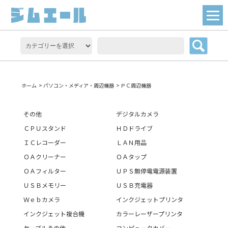
ホーム
>
パソコン・メディア・周辺機器
>
ＰＣ周辺機器
その他
デジタルカメラ
ＣＰＵスタンド
ＨＤドライブ
ＩＣレコーダー
ＬＡＮ用品
ＯＡクリーナー
ＯＡタップ
ＯＡフィルター
ＵＰＳ無停電電源装置
ＵＳＢメモリー
ＵＳＢ充電器
Ｗｅｂカメラ
インクジェットプリンタ
インクジェット複合機
カラーレーザープリンタ
ケーブルその他
コンピュータカバー