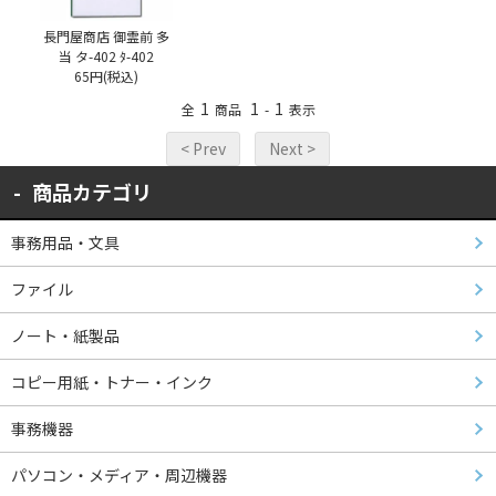
長門屋商店 御霊前 多
当 タ-402 ﾀ-402
65円(税込)
1
1
1
全
商品
-
表示
< Prev
Next >
商品カテゴリ
事務用品・文具
ファイル
ノート・紙製品
コピー用紙・トナー・インク
事務機器
パソコン・メディア・周辺機器