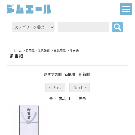
ホーム
>
日用品・生活雑貨
>
典礼用品
>
多当紙
多当紙
おすすめ順
価格順
新着順
< Prev
Next >
1
1
1
全
商品
-
表示