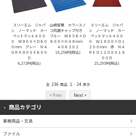
スリーエム ジャパ
山崎産業 カラースノ
スリーエム ジャパ
ン ノーマッド カー
コ抗菌キャップ付き
ン ノーマッド カー
ペットマット４００
ブルー Ｗ８５６×Ｄ
ペットマット４００
０ Ｗ９００×Ｄ６０
６００×Ｈ４８ｍｍ
０ Ｗ１８００×Ｄ１
０ｍｍ グレー Ｎ４
４０６３０２
２００ｍｍ 赤 Ｎ４
ＧＲＡ９００Ｘ６００
10,258円(税込)
ＲＥＤ１２００Ｘ１８
Ｄ
００Ｄ
6,272円(税込)
25,293円(税込)
236
1
24
全
商品
-
表示
< Prev
Next >
商品カテゴリ
事務用品・文具
ファイル