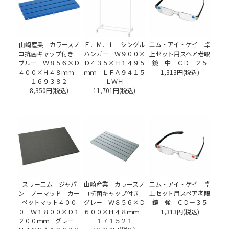
山崎産業 カラースノ
Ｆ．Ｍ．Ｌ シングル
エム・アイ・ケイ 卓
コ抗菌キャップ付き
ハンガー Ｗ９００×
上セット用スペア老眼
ブルー Ｗ８５６×Ｄ
Ｄ４３５×Ｈ１４９５
鏡 中 ＣＤ－２５
４００×Ｈ４８ｍｍ
ｍｍ ＬＦＡ９４１５
1,313円(税込)
１６９３８２
ＬＷＨ
8,350円(税込)
11,701円(税込)
スリーエム ジャパ
山崎産業 カラースノ
エム・アイ・ケイ 卓
ン ノーマッド カー
コ抗菌キャップ付き
上セット用スペア老眼
ペットマット４００
グレー Ｗ８５６×Ｄ
鏡 強 ＣＤ－３５
０ Ｗ１８００×Ｄ１
６００×Ｈ４８ｍｍ
1,313円(税込)
２００ｍｍ グレー
１７１５２１