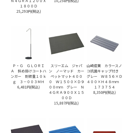
Ｎ４ＧＲＡ１２００Ｘ
10,258円(税込)
１８００Ｄ
25,293円(税込)
Ｐ・Ｇ ＧＬＯＲＩ
スリーエム ジャパ
山崎産業 カラースノ
Ａ 斜め掛けコートハ
ン ノーマッド カー
コ抗菌キャップ付き
ンガー 耐荷重１０ｋ
ペットマット４００
グレー Ｗ８５６×Ｄ
ｇ ３－００３ＭＨ
０ Ｗ１５００×Ｄ９
４００×Ｈ４８ｍｍ
6,481円(税込)
００ｍｍ グレー Ｎ
１７３７５４
４ＧＲＡ９００Ｘ１５
8,350円(税込)
００Ｄ
15,887円(税込)