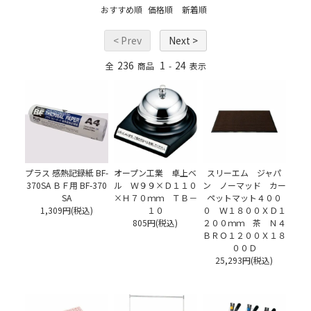
おすすめ順
価格順
新着順
< Prev
Next >
236
1
24
全
商品
-
表示
プラス 感熱記録紙 BF-
オープン工業 卓上ベ
スリーエム ジャパ
370SA ＢＦ用 BF-370
ル Ｗ９９×Ｄ１１０
ン ノーマッド カー
SA
×Ｈ７０ｍｍ ＴＢ－
ペットマット４００
1,309円(税込)
１０
０ Ｗ１８００ＸＤ１
805円(税込)
２００ｍｍ 茶 Ｎ４
ＢＲＯ１２００Ｘ１８
００Ｄ
25,293円(税込)