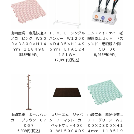
山崎産業 素足快適ス
Ｆ．Ｍ．Ｌ シングル
エム・アイ・ケイ 老
ノコ ピンク Ｗ３０
ハンガー Ｗ１２００
眼鏡卓上セット （ス
０×Ｄ３００×Ｈ１４
×Ｄ４３５×Ｈ１４９
タンド＋老眼鏡３個）
ｍｍ １１８４９６
５ｍｍ ＬＦＡ１２４
ＣＤ－００
553円(税込)
１５ＬＷＨ
6,468円(税込)
12,891円(税込)
山崎実業 ポールハン
スリーエム ジャパ
山崎産業 素足快適ス
ガー ブラウン ０７
ン ノーマッド カー
ノコ グリーン Ｗ３
０６７
ペットマット４００
００×Ｄ３００×Ｈ１
6,939円(税込)
０ Ｗ１５００ＸＤ９
４ｍｍ １１８５１９