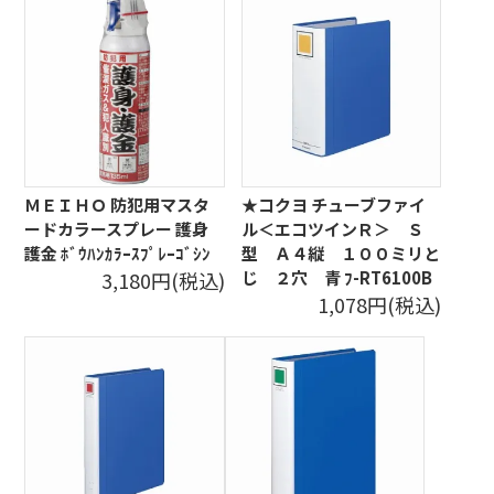
ＭＥＩＨＯ 防犯用マスタ
★コクヨ チューブファイ
ードカラースプレー 護身
ル＜エコツインＲ＞ Ｓ
護金 ﾎﾞｳﾊﾝｶﾗｰｽﾌﾟﾚｰｺﾞｼﾝ
型 Ａ４縦 １００ミリと
3,180円(税込)
じ ２穴 青 ﾌ-RT6100B
1,078円(税込)