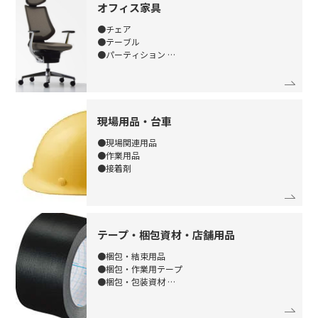
オフィス家具
●チェア
●テーブル
●パーティション
●電子黒板
現場用品・台車
●現場関連用品
●作業用品
●接着剤
テープ・梱包資材・店舗用品
●梱包・結束用品
●梱包・作業用テープ
●梱包・包装資材
●店舗用品