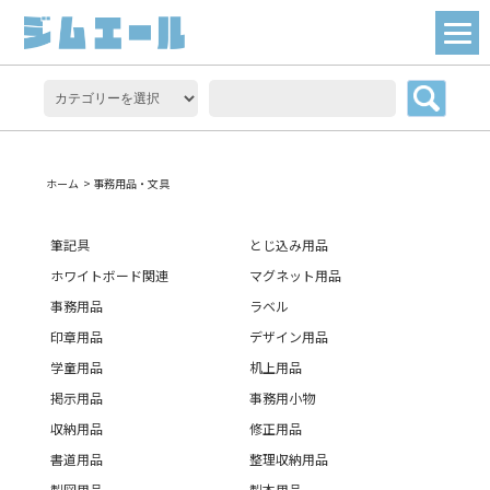
ホーム
>
事務用品・文具
筆記具
とじ込み用品
ホワイトボード関連
マグネット用品
事務用品
ラベル
印章用品
デザイン用品
学童用品
机上用品
掲示用品
事務用小物
収納用品
修正用品
書道用品
整理収納用品
製図用品
製本用品