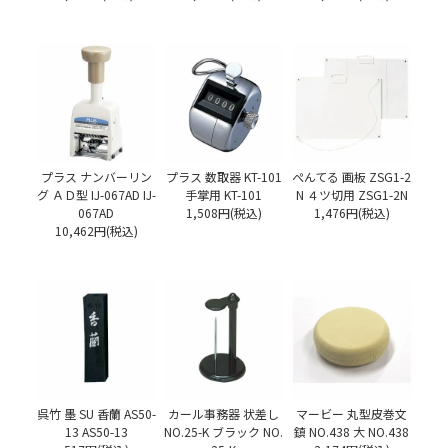
プラス ナンバーリン
プラス 数取器 KT-101
ぺんてる 画板 ZSG1-2
グ ＡＤ型 IJ-067AD IJ-
手掌用 KT-101
N ４ツ切用 ZSG1-2N
067AD
1,508円(税込)
1,476円(税込)
10,462円(税込)
呉竹 墨 SU 香蘭 AS50-
カール事務器 状差し
マービー 丸型皮巻文
13 AS50-13
NO.25-K ブラック NO.
鎮 NO.438 大 NO.438