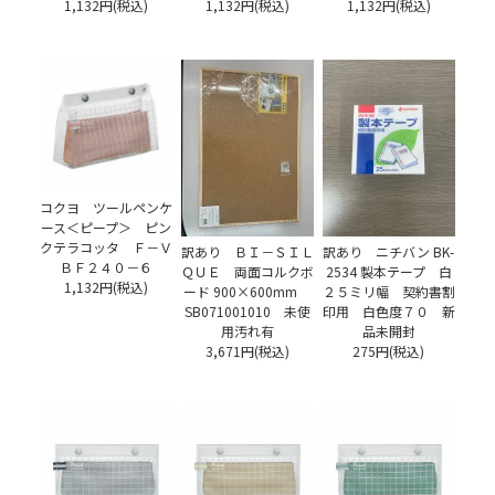
1,132円(税込)
1,132円(税込)
1,132円(税込)
コクヨ ツールペンケ
ース＜ピープ＞ ピン
クテラコッタ Ｆ－Ｖ
訳あり ＢＩ－ＳＩＬ
訳あり ニチバン BK-
ＢＦ２４０－６
ＱＵＥ 両面コルクボ
2534 製本テープ 白
1,132円(税込)
ード 900×600mm
２５ミリ幅 契約書割
SB071001010 未使
印用 白色度７０ 新
用汚れ有
品未開封
3,671円(税込)
275円(税込)