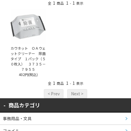
1
1
1
全
商品
-
表示
カウネット ＯＡウェ
ットクリーナー 除菌
タイプ １パック（５
０枚入） ３７３５－
７９５５
402円(税込)
1
1
1
全
商品
-
表示
< Prev
Next >
商品カテゴリ
事務用品・文具
ファイル