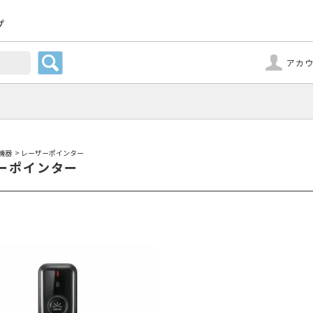
プ
アカ
機器
>
レーザーポインター
ーポインター