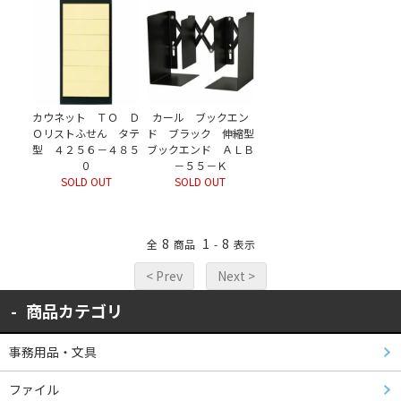
カウネット ＴＯ Ｄ
カール ブックエン
Ｏリストふせん タテ
ド ブラック 伸縮型
型 ４２５６－４８５
ブックエンド ＡＬＢ
０
－５５－Ｋ
SOLD OUT
SOLD OUT
8
1
8
全
商品
-
表示
< Prev
Next >
商品カテゴリ
事務用品・文具
ファイル