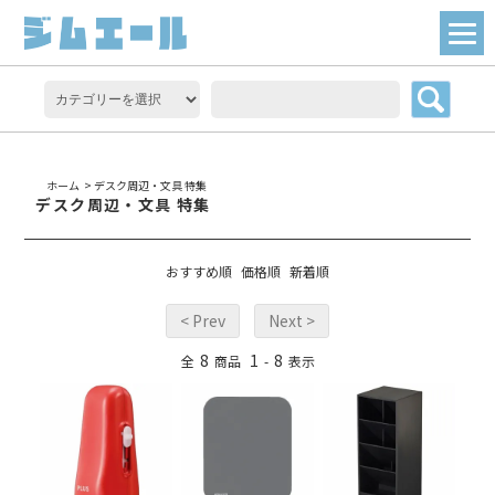
ホーム
>
デスク周辺・文具 特集
デスク周辺・文具 特集
おすすめ順
価格順
新着順
< Prev
Next >
8
1
8
全
商品
-
表示