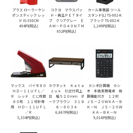
プラス ローラーケシ
コクヨ マウスパッ
カール事務器 ツール
ポンスティック レッ
ド・再生ＰＥＴタイ
スタンド(L) TS-002-K
ド IS-550CM
プ クリアグレー Ｅ
ブラック TS-002-K
494円(税込)
ＡＭ－ＰＤ４０ＮＴＭ
1,249円(税込)
652円(税込)
マックス バイモ８０
カウネット Ｋａｔａ
カシオ計算機 カシ
ＨＤ－１１ＵＦＬ／
ｚｕｋ 引出付机上
オ 本格実務電卓 検
Ｒ レッド とじ枚数
台 幅５２０ｍｍ ダ
算機能付き １２桁
８０枚 １１号針専
ークブラウン ３１９
ＪＳ－２０ＷＫＡ－Ｂ
用 ＨＤ－１１ＵＦＬ
６－８０３４
Ｋ－Ｎ ＪＳ－２０Ｗ
／Ｒ
6,667円(税込)
ＫＡ－ＢＫ－Ｎ
5,334円(税込)
9,016円(税込)