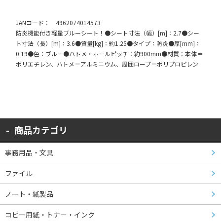
JANコード： 4962074014573
防炎機能付き軽量ブルーシート！●シート寸法（幅）[m]：2.7●シー
ト寸法（長）[m]：3.6●質量[kg]：約1.25●タイプ：防炎●厚[mm]：
0.19●色：ブルー●ハトメ・ホールピッチ：約900mm●材質：本体＝
ポリエチレン、ハトメ＝アルミニウム、周囲ロープ＝ポリプロピレン
商品カテゴリ
事務用品・文具
ファイル
ノート・紙製品
コピー用紙・トナー・インク