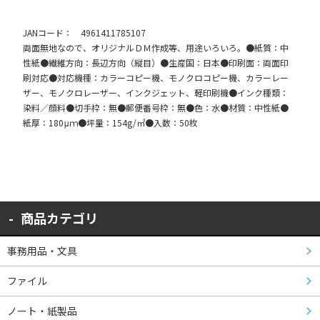
JANコード： 4961411785107
両面無地なので、オリジナルＤＭ作成等、用途いろいろ。●紙質：中
性紙●繊維方向：長辺方向（縦目）●生産国：日本●印刷面：両面印
刷対応●対応機種：カラーコピー機、モノクロコピー機、カラーレー
ザー、モノクロレーザー、インクジェット、軽印刷機●インク種類：
染料／顔料●切手枠：無●郵便番号枠：無●色：水●材質：中性紙●
紙厚：180μｍ●坪量：154g/㎡●入数：50枚
商品カテゴリ
事務用品・文具
ファイル
ノート・紙製品