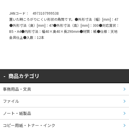
JANコード： 4973107999538
置いた時ころがりにくい形状の角筒です。●外形寸法（幅）[mm]：47
●外形寸法（奥）[mm]：47●外形寸法（高）[mm]：300●対応賞状：
B5・A4●内形寸法：幅40×奥40×長290mm●材質：紙●仕様：天地
金具仕上●入数：12本
商品カテゴリ
事務用品・文具
ファイル
ノート・紙製品
コピー用紙・トナー・インク