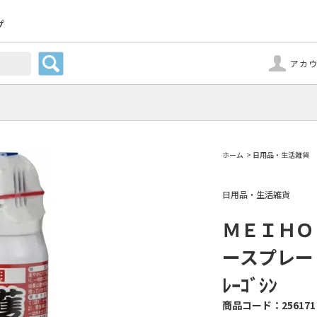
プ
アカ
ホーム
>
日用品・生活雑貨
日用品・生活雑貨
ＭＥＩＨＯ
ースプレー 護
ﾚｰｺﾞｼﾝ
256171