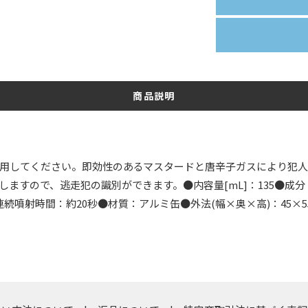
商品説明
用してください。即効性のあるマスタードと唐辛子ガスにより犯
しますので、逃走犯の識別ができます。●内容量[mL]：135●成
噴射時間：約20秒●材質：アルミ缶●外法(幅×奥×高)：45×55