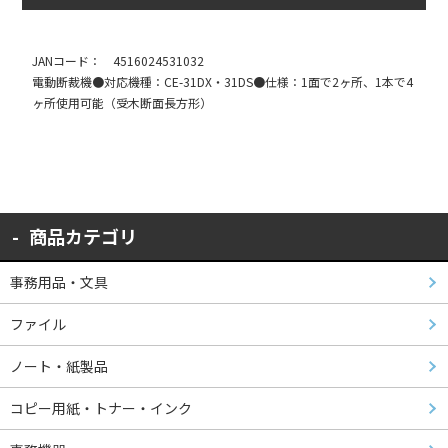
JANコード： 4516024531032
電動断裁機●対応機種：CE-31DX・31DS●仕様：1面で2ヶ所、1本で4
ヶ所使用可能（受木断面長方形）
商品カテゴリ
事務用品・文具
ファイル
ノート・紙製品
コピー用紙・トナー・インク