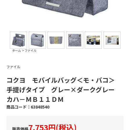
ホーム
>
ファイル
ファイル
コクヨ モバイルバッグ＜モ・バコ＞
手提げタイプ グレー×ダークグレー
カハ－ＭＢ１１ＤＭ
63848540
7,753円(税込)