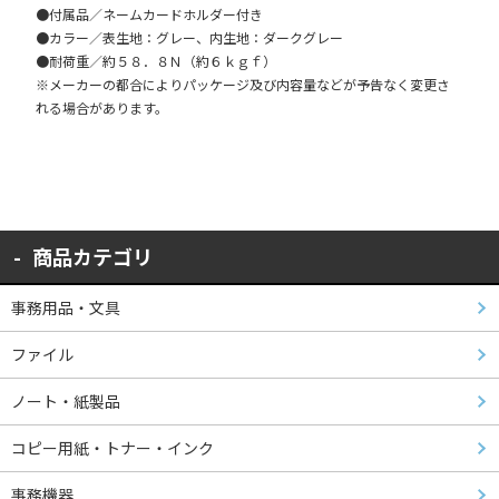
●付属品／ネームカードホルダー付き
●カラー／表生地：グレー、内生地：ダークグレー
●耐荷重／約５８．８Ｎ（約６ｋｇｆ）
※メーカーの都合によりパッケージ及び内容量などが予告なく変更さ
れる場合があります。
商品カテゴリ
事務用品・文具
ファイル
ノート・紙製品
コピー用紙・トナー・インク
事務機器