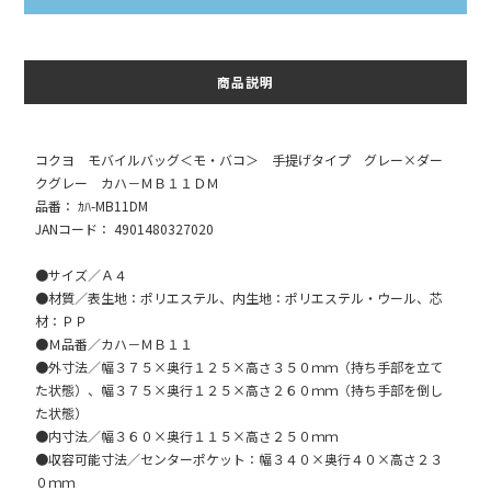
商品説明
コクヨ モバイルバッグ＜モ・バコ＞ 手提げタイプ グレー×ダー
クグレー カハ－ＭＢ１１ＤＭ
品番： ｶﾊ-MB11DM
JANコード： 4901480327020
●サイズ／Ａ４
●材質／表生地：ポリエステル、内生地：ポリエステル・ウール、芯
材：ＰＰ
●Ｍ品番／カハ－ＭＢ１１
●外寸法／幅３７５×奥行１２５×高さ３５０ｍｍ（持ち手部を立て
た状態）、幅３７５×奥行１２５×高さ２６０ｍｍ（持ち手部を倒し
た状態）
●内寸法／幅３６０×奥行１１５×高さ２５０ｍｍ
●収容可能寸法／センターポケット：幅３４０×奥行４０×高さ２３
０ｍｍ