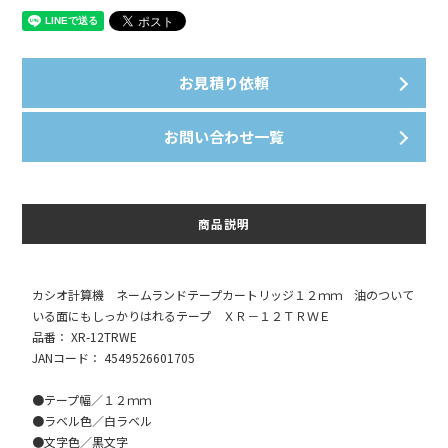
お見積り依頼
お問い合わせ一覧
商品説明
カシオ計算機 ネームランドテープカートリッジ１２ｍｍ 油のついて
いる面にもしっかりはれるテープ ＸＲ－１２ＴＲＷＥ
品番： XR-12TRWE
JANコード： 4549526601705
●テープ幅／１２ｍｍ
●ラベル色／白ラベル
●文字色／黒文字