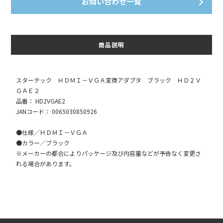
お問い合わせ一覧
商品説明
スターテック ＨＤＭＩ－ＶＧＡ変換アダプタ ブラック ＨＤ２Ｖ
ＧＡＥ２
品番： HD2VGAE2
JANコード： 0065030850926
●仕様／ＨＤＭＩ－ＶＧＡ
●カラー／ブラック
※メーカーの都合によりパッケージ及び内容量などが予告なく変更さ
れる場合があります。