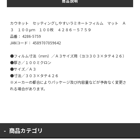
商品説明
カウネット セッティングしやすいラミネートフィルム マット Ａ
３ １００μｍ １００枚 ４２８６－５７５９
品番： 4286-5759
JANコード： 4589707059642
●フィルム寸法（ｍｍ）／Ａ３サイズ用（ヨコ３０３×タテ４２６）
●厚さ／１００ミクロン
●サイズ／Ａ３
●寸法／３０３×タテ４２６
※メーカーの都合によりパッケージ及び内容量などが予告なく変更さ
れる場合があります。
商品カテゴリ