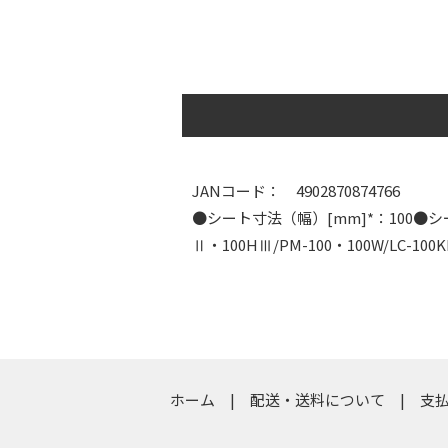
JANコード： 4902870874766
●シート寸法（幅）[mm]*：100●シート
Ⅱ・100HⅢ/PM-100・100W/LC-1
ホーム
配送・送料について
支