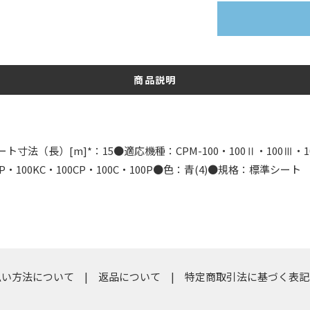
商品説明
寸法（長）[m]*：15●適応機種：CPM-100・100Ⅱ・100Ⅲ・100H
00KP・100KC・100CP・100C・100P●色：青(4)●規格：標準シート
払い方法について
返品について
特定商取引法に基づく表記